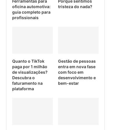
Ferramentas para
Porque sentimos
oficina automotiva:
tristeza do nada?
guia completo para
profissionais
Quanto o TikTok
Gestão de pessoas
paga por 1 milhão
entra em nova fase
de visualizações?
com foco em
Descubra o
desenvolvimento e
faturamento na
bem-estar
plataforma